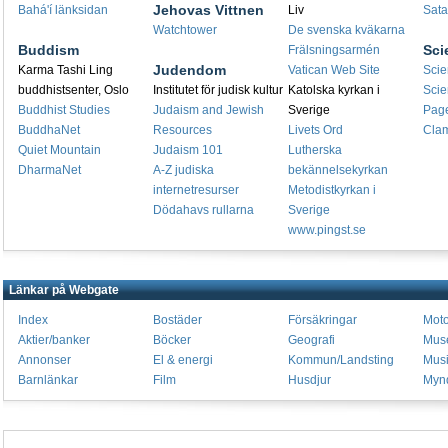
Jehovas Vittnen
Bahá'í länksidan
Liv
Sata
Watchtower
De svenska kväkarna
Buddism
Sci
Frälsningsarmén
Judendom
Karma Tashi Ling
Vatican Web Site
Scie
buddhistsenter, Oslo
Institutet för judisk kultur
Katolska kyrkan i
Scie
Buddhist Studies
Judaism and Jewish
Sverige
Pag
BuddhaNet
Resources
Livets Ord
Cla
Quiet Mountain
Judaism 101
Lutherska
DharmaNet
A-Z judiska
bekännelsekyrkan
internetresurser
Metodistkyrkan i
Dödahavs rullarna
Sverige
www.pingst.se
Länkar på Webgate
Index
Bostäder
Försäkringar
Moto
Aktier/banker
Böcker
Geografi
Mus
Annonser
El & energi
Kommun/Landsting
Mus
Barnlänkar
Film
Husdjur
Mynd