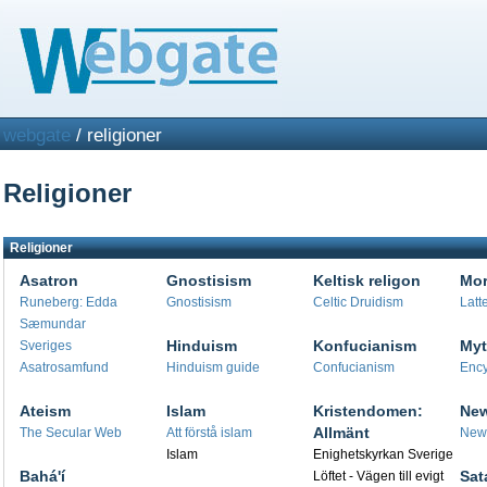
webgate
/ religioner
Religioner
Religioner
Asatron
Gnostisism
Keltisk religon
Mo
Runeberg: Edda
Gnostisism
Celtic Druidism
Latt
Sæmundar
Hinduism
Konfucianism
Myt
Sveriges
Asatrosamfund
Hinduism guide
Confucianism
Ency
Ateism
Islam
Kristendomen:
New
Allmänt
The Secular Web
Att förstå islam
New 
Islam
Enighetskyrkan Sverige
Bahá'í
Sat
Löftet - Vägen till evigt